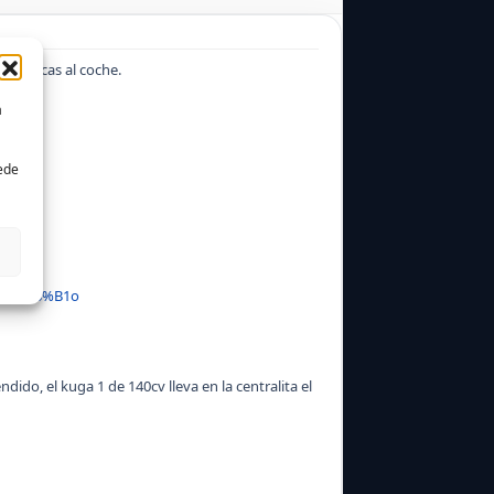
ctrónicas al coche.
a
uede
lo).
rLai%C3%B1o
do, el kuga 1 de 140cv lleva en la centralita el