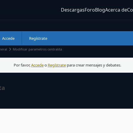
Descargas
Foro
Blog
Acerca de
Co
Accede
Regístrate
neral
Modificar parametros centralita
Por favor,
Accede
o
Regístrate
para crear mensajes y debates.
ta