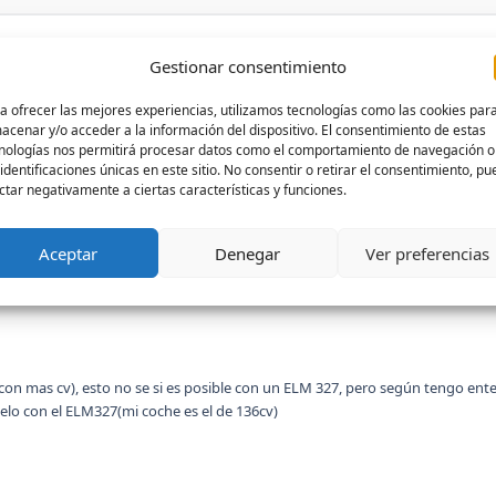
Gestionar consentimiento
nder a modificar parametros de la centralita para hacer modificaciones ele
a ofrecer las mejores experiencias, utilizamos tecnologías como las cookies par
kuga mk1 136cv)
acenar y/o acceder a la información del dispositivo. El consentimiento de estas
nologías nos permitirá procesar datos como el comportamiento de navegación o
 identificaciones únicas en este sitio. No consentir o retirar el consentimiento, p
ctar negativamente a ciertas características y funciones.
el coche con el mando.(sé que es posible pero no encuentro la forma de hacer
Aceptar
Denegar
Ver preferencias
Óscar)
https://www.youtube.com/watch?v=Giz1I_ukrW0&ab_channel=Osca
n mas cv), esto no se si es posible con un ELM 327, pero según tengo entendi
elo con el ELM327(mi coche es el de 136cv)