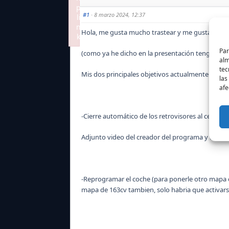
p
#1
· 8 marzo 2024, 12:37
li
n
Hola, me gusta mucho trastear y me gustaria apre
k
Failed to initialize plugin: wplink
Par
(como ya he dicho en la presentación tengo un 
alm
tec
Mis dos principales objetivos actualmente son:
las
afe
-Cierre automático de los retrovisores al cerrar 
Adjunto video del creador del programa y foro(
-Reprogramar el coche (para ponerle otro mapa co
mapa de 163cv tambien, solo habria que activars