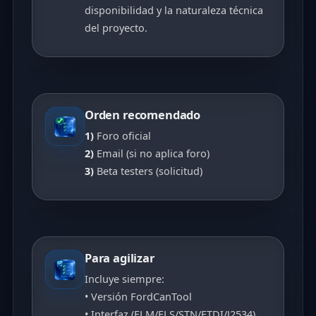
disponibilidad y la naturaleza técnica
del proyecto.
Orden recomendado
1)
Foro oficial
2)
Email (si no aplica foro)
3)
Beta testers (solicitud)
Para agilizar
Incluye siempre:
• Versión FordCanTool
• Interfaz (ELM/ELS/STN/FTDI/J2534)