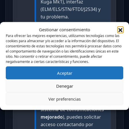
Kuga Mk1), interfaz
(ELM/ELS/STN/FTDI/J2534) y
tu problema.
Gestionar consentimiento
Para ofrecer las mejores experiencias, utilizamos tecnologías como las
cookies para almacenar y/o acceder a la información del dispositivo. El
consentimiento de estas tecnologías nos permitirá procesar datos como
el comportamiento de navegación o las identificaciones únicas en este
Beta testers
sitio. No consentir o retirar el consentimiento, puede afectar
negativamente a ciertas características y funciones.
Si deseas participar como
Aceptar
beta tester
y probar las
Denegar
nuevas versiones BETA de
FordCanTool (actualmente en
Ver preferencias
desarrollo con un
nuevo
sistema de comunicaciones
mejorado
), puedes solicitar
acceso contactando por