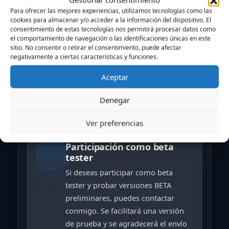
Para ofrecer las mejores experiencias, utilizamos tecnologías como las
La nueva versión en desarrollo
cookies para almacenar y/o acceder a la información del dispositivo. El
consentimiento de estas tecnologías nos permitirá procesar datos como
incorpora un
sistema de
el comportamiento de navegación o las identificaciones únicas en este
comunicaciones totalmente
sitio. No consentir o retirar el consentimiento, puede afectar
mejorado
, más robusto y compatible
negativamente a ciertas características y funciones.
con equipos actuales.
Aceptar
Próximamente habrá más noticias.
Denegar
Ver preferencias
Participación como beta
tester
Si deseas participar como beta
tester y probar versiones BETA
preliminares, puedes contactar
conmigo. Se facilitará una versión
de prueba y se agradecerá el envío