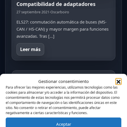
Compatibilidad de adaptadores
·
27 septiembre 2021
Oscarboiro
ELS27: conmutación automática de buses (MS-
CAN / HS-CAN) y mayor margen para funciones
avanzadas. Tras […]
Leer más
FordCanTool V4.2 Beta Disponible
Gestionar consentimiento
para descarga
Para ofrecer las mejores experiencias, utilizamos tecnologías como las
·
cookies para almacenar y/o acceder a la información del dispositivo. El
16 febrero 2021
Oscarboiro
consentimiento de estas tecnologías nos permitirá procesar datos como
En esta nueva versión se han reestructurado las
el comportamiento de navegación o las identificaciones únicas en este
sitio. No consentir o retirar el consentimiento, puede afectar
pestañas. Los módulos MS-CAN y HS-CAN
negativamente a ciertas características y funciones.
quedan […]
Aceptar